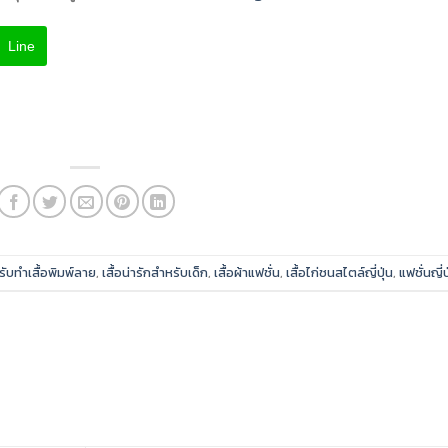
Line
รับทำเสื้อพิมพ์ลาย
,
เสื้อน่ารักสำหรับเด็ก
,
เสื้อผ้าแฟชั่น
,
เสื้อไก่ชนสไตล์ญี่ปุ่น
,
แฟชั่นญี่ป