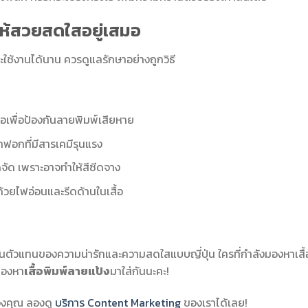
ให้สวยสดใสอยู่เสมอ
้งานได้นาน ควรดูแลรักษาอย่างถูกวิธี
ือเพื่อป้องกันลายพิมพ์เสียหาย
กฟอกที่มีสารเคมีรุนแรง
ดจัด เพราะอาจทำให้สีซีดจาง
้วยไฟอ่อนและรีดด้านในเสื้อ
เป็นตัวแทนของความน่ารักและความสดใสแบบญี่ปุ่น ใครที่กำลังมองหาเสื้
ลองหา
เสื้อพิมพ์ลายแป้ง
มาใส่กันนะคะ!
ของคุณ ลองดู
บริการ Content Marketing
ของเราได้เลย!