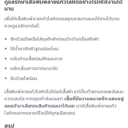
ดูแลรักษาเสื้อพิมพ์ลายแก้วโลหิตอย่างไรให้ใช้งานได้
นาน
เพื่อให้เสื้อพิมพ์ลายแก้วโลหิตของคุณสวยงามและใช้งานได้นาน
ควรดูแลรักษาดังนี้:
ซักด้วยมือหรือใส่ถุงซักผ้าก่อนนำเข้าเครื่องซักผ้า
ใช้น้ำยาซักผ้าสูตรอ่อนโยน
กลับด้านเสื้อก่อนซักและตาก
หลีกเลี่ยงการตากแดดจัด
รีดด้วยไฟอ่อน
เสื้อพิมพ์ลายแก้วโลหิตไม่ใช่แค่เสื้อผ้า แต่เป็นตัวแทนของพลังและ
ความสดใส หากคุณกำลังมองหา
เสื้อที่มีความหมายดีๆ แฝงอยู่
ลองเข้ามาเลือกชมสินค้าของเราได้เลย
เรามีเสื้อพิมพ์ลายแก้ว
โลหิตหลากหลายดีไซน์ให้คุณเลือกสรร
สรุป