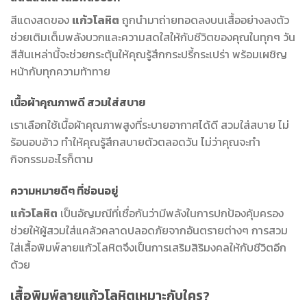
สีแดงสดของ
แก้วโลหิต
ถูกนำมาถ่ายทอดลงบนเสื้ออย่างลงตัว
ช่วยเติมเต็มพลังบวกและความสดใสให้กับชีวิตของคุณในทุกๆ วัน
สีสันเหล่านี้จะช่วยกระตุ้นให้คุณรู้สึกกระปรี้กระเปร่า พร้อมเผชิญ
หน้ากับทุกความท้าทาย
เนื้อผ้าคุณภาพดี สวมใส่สบาย
เราเลือกใช้เนื้อผ้าคุณภาพสูงที่ระบายอากาศได้ดี สวมใส่สบาย ไม่
ร้อนอบอ้าว ทำให้คุณรู้สึกสบายตัวตลอดวัน ไม่ว่าคุณจะทำ
กิจกรรมอะไรก็ตาม
ความหมายดีๆ ที่ซ่อนอยู่
แก้วโลหิต
เป็นอัญมณีที่เชื่อกันว่ามีพลังในการปกป้องคุ้มครอง
ช่วยให้ผู้สวมใส่แคล้วคลาดปลอดภัยจากอันตรายต่างๆ การสวม
ใส่เสื้อพิมพ์ลายแก้วโลหิตจึงเป็นการเสริมสิริมงคลให้กับชีวิตอีก
ด้วย
เสื้อพิมพ์ลายแก้วโลหิตเหมาะกับใคร?