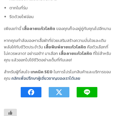
ตากในที่ร่ม
รีดด้วยไฟอ่อน
เพียงเท่านี้
เสื้อลายแก้วโลหิต
ของคุณก็จะอยู่คู่กับคุณไปอีกนาน
หากคุณกำลังมองหาเสื้อผ้าที่ช่วยเสริมสร้างความมั่นใจและเติม
พลังให้กับชีวิตประจำวัน
เสื้อพิมพ์ลายแก้วโลหิต
คือตัวเลือกที่
ไม่ควรพลาด! อย่ารอช้า! มาเลือก
เสื้อลายแก้วโลหิต
ที่ใช่สำหรับ
คุณ แล้วออกไปใช้ชีวิตอย่างเต็มที่กันเลย!
สำหรับผู้ที่สนใจ
เทคนิค SEO
ในการโปรโมทสินค้าและบริการของ
คุณ
คลิกเพื่อปรึกษาผู้เชี่ยวชาญของเราได้เลย