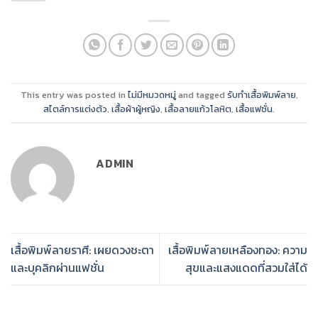
This entry was posted in
ไม่มีหมวดหมู่
and tagged
รับทำเสื้อพิมพ์ลาย
,
สไตล์การแต่งตัว
,
เสื้อผ้าผู้หญิง
,
เสื้อลายแก้วโลหิต
,
เสื้อแฟชั่น
.
ADMIN
เสื้อพิมพ์ลายราศี: เผยดวงชะตา
เสื้อพิมพ์ลายเหลืองทอง: ความ
และบุคลิกผ่านแฟชั่น
สุขและแสงแดดที่สวมใส่ได้