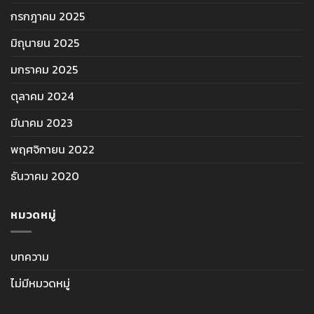
กรกฎาคม 2025
มิถุนายน 2025
มกราคม 2025
ตุลาคม 2024
มีนาคม 2023
พฤศจิกายน 2022
ธันวาคม 2020
หมวดหมู่
บทความ
ไม่มีหมวดหมู่