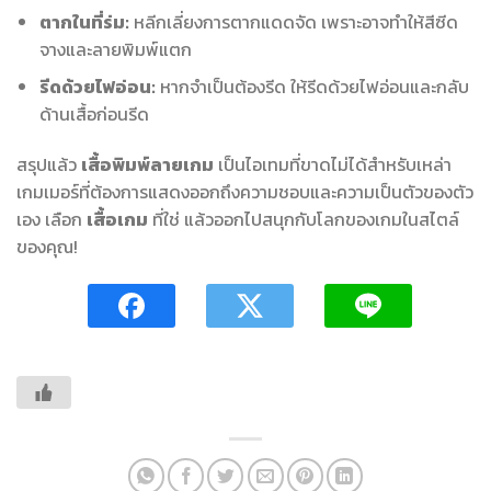
ตากในที่ร่ม:
หลีกเลี่ยงการตากแดดจัด เพราะอาจทำให้สีซีด
จางและลายพิมพ์แตก
รีดด้วยไฟอ่อน:
หากจำเป็นต้องรีด ให้รีดด้วยไฟอ่อนและกลับ
ด้านเสื้อก่อนรีด
สรุปแล้ว
เสื้อพิมพ์ลายเกม
เป็นไอเทมที่ขาดไม่ได้สำหรับเหล่า
เกมเมอร์ที่ต้องการแสดงออกถึงความชอบและความเป็นตัวของตัว
เอง เลือก
เสื้อเกม
ที่ใช่ แล้วออกไปสนุกกับโลกของเกมในสไตล์
ของคุณ!