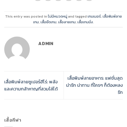
This entry was posted in
ไม่มีหมวดหมู่
and tagged
เกมเมอร์
,
เสื้อพิมพ์ลาย
เกม
,
เสื้อยืดเกม
,
เสื้อลายเกม
,
เสื้อเกมมิ่ง
.
ADMIN
เสื้อพิมพ์ลายอาหาร: แฟชั่นสุด
เสื้อพิมพ์ลายซูเปอร์ฮีโร่: พลัง
น่ารัก น่าทาน ที่ใครๆ ก็ต้องหลง
และความกล้าหาญที่สวมใส่ได้
รัก
เสื้อกีฬา