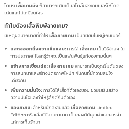
โดนๆ
เสื้อเกมมิ่ง
ก็สามารถเติมเต็มสไตล์ของเกมเมอร์ให้โดด
เด่นและไม่เหมือนใคร
ทำไมต้องเสื้อพิมพ์ลายเกม?
มีเหตุผลมากมายที่ทำให้
เสื้อลายเกม
เป็นที่นิยมในหมู่เกมเมอร์:
แสดงออกถึงความชื่นชอบ:
การใส่
เสื้อเกม
เป็นวิธีง่ายๆ ใน
การประกาศให้โลกรู้ว่าคุณเป็นแฟนพันธุ์แท้ของเกมนั้นๆ
สร้างการเชื่อมต่อ:
เสื้อ
ลายเกม
สามารถเป็นจุดเริ่มต้นของ
การสนทนาและสร้างมิตรภาพใหม่ๆ กับคนที่มีความสนใจ
เดียวกัน
เพิ่มความมั่นใจ:
การได้ใส่เสื้อที่ตัวเองชอบ ช่วยเสริมสร้าง
ความมั่นใจและทำให้รู้สึกดีกับตัวเอง
ของสะสม:
สำหรับนักสะสมแล้ว
เสื้อลายเกม
Limited
Edition หรือเสื้อที่มีลายหายาก เป็นของที่มีคุณค่าและควรค่า
แก่การเก็บรักษา