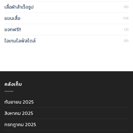
เสื้อผ้าสำเร็จรูป
(0)
แขนเสื้อ
(14)
แจกฟรี!!
(2)
ไอเทมไลฟ์สไตล์
(0)
คลังเก็บ
กันยายน 2025
สิงหาคม 2025
กรกฎาคม 2025