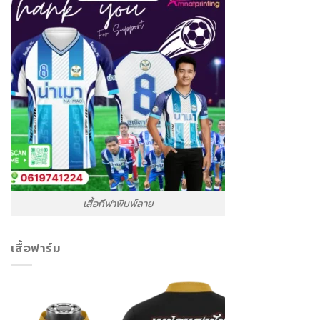
เสื้อกีฬาพิมพ์ลาย
เสื้อฟาร์ม