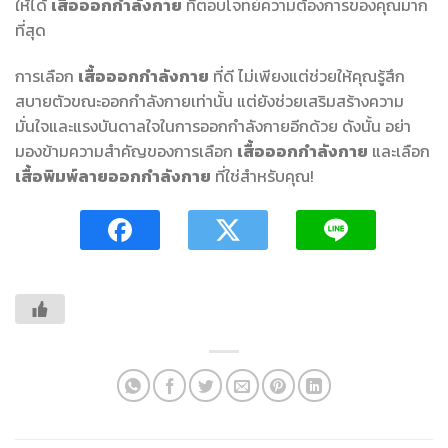
ให้ได้
เสื้อออกกำลังกาย
ที่ตอบโจทย์ความต้องการของคุณมาก
ที่สุด
การเลือก
เสื้อออกกำลังกาย
ที่ดี ไม่เพียงแต่ช่วยให้คุณรู้สึก
สบายตัวขณะออกกำลังกายเท่านั้น แต่ยังช่วยเสริมสร้างความ
มั่นใจและแรงบันดาลใจในการออกกำลังกายอีกด้วย ดังนั้น อย่า
มองข้ามความสำคัญของการเลือก
เสื้อออกกำลังกาย
และเลือก
เสื้อพิมพ์ลายออกกำลังกาย
ที่ใช่สำหรับคุณ!