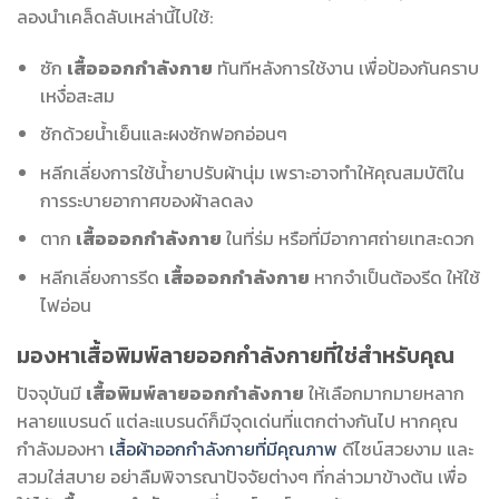
ลองนำเคล็ดลับเหล่านี้ไปใช้:
ซัก
เสื้อออกกำลังกาย
ทันทีหลังการใช้งาน เพื่อป้องกันคราบ
เหงื่อสะสม
ซักด้วยน้ำเย็นและผงซักฟอกอ่อนๆ
หลีกเลี่ยงการใช้น้ำยาปรับผ้านุ่ม เพราะอาจทำให้คุณสมบัติใน
การระบายอากาศของผ้าลดลง
ตาก
เสื้อออกกำลังกาย
ในที่ร่ม หรือที่มีอากาศถ่ายเทสะดวก
หลีกเลี่ยงการรีด
เสื้อออกกำลังกาย
หากจำเป็นต้องรีด ให้ใช้
ไฟอ่อน
มองหาเสื้อพิมพ์ลายออกกำลังกายที่ใช่สำหรับคุณ
ปัจจุบันมี
เสื้อพิมพ์ลายออกกำลังกาย
ให้เลือกมากมายหลาก
หลายแบรนด์ แต่ละแบรนด์ก็มีจุดเด่นที่แตกต่างกันไป หากคุณ
กำลังมองหา
เสื้อผ้าออกกำลังกายที่มีคุณภาพ
ดีไซน์สวยงาม และ
สวมใส่สบาย อย่าลืมพิจารณาปัจจัยต่างๆ ที่กล่าวมาข้างต้น เพื่อ