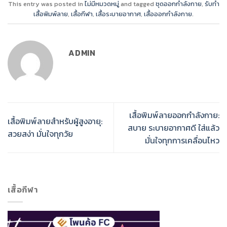
This entry was posted in
ไม่มีหมวดหมู่
and tagged
ชุดออกกำลังกาย
,
รับทำ
เสื้อพิมพ์ลาย
,
เสื้อกีฬา
,
เสื้อระบายอากาศ
,
เสื้อออกกำลังกาย
.
ADMIN
เสื้อพิมพ์ลายออกกำลังกาย:
เสื้อพิมพ์ลายสำหรับผู้สูงอายุ:
สบาย ระบายอากาศดี ใส่แล้ว
สวยสง่า มั่นใจทุกวัย
มั่นใจทุกการเคลื่อนไหว
เสื้อกีฬา