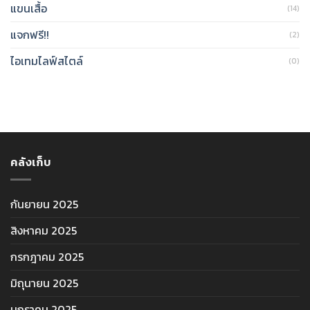
แขนเสื้อ
(14)
แจกฟรี!!
(2)
ไอเทมไลฟ์สไตล์
(0)
คลังเก็บ
กันยายน 2025
สิงหาคม 2025
กรกฎาคม 2025
มิถุนายน 2025
มกราคม 2025