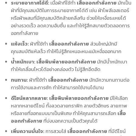
ระบายอากาศได้ดี:
เนื้อผ้าที่ใช้ทำ
เสื้อออกกำลังกาย
มักเป็น
ผ้าที่มีคุณสมบัติในการระบายอากาศได้ดี เช่น ผ้าโพลีเอสเตอร์
หรือผ้าผสมที่มีคุณสมบัติคล้ายคลึงกัน ช่วยให้เหงื่อระเหยได้
อย่างรวดเร็ว ลดความอับชื้น และทำให้รู้สึกสบายตัวตลอดการ
ออกกำลังกาย
แห้งเร็ว:
ผ้าที่ใช้ทำ
เสื้อออกกำลังกาย
ส่วนใหญ่มักมี
คุณสมบัติแห้งเร็ว ทำให้ไม่รู้สึกเหนอะหนะแม้เหงื่อออกมาก
น้ำหนักเบา:
เสื้อพิมพ์ลายออกกำลังกาย
มักมีน้ำหนักเบา
ทำให้เคลื่อนไหวได้อย่างคล่องตัว ไม่รู้สึกอึดอัด
ทนทาน:
ผ้าที่ใช้ทำ
เสื้อออกกำลังกาย
มักมีความทนทานต่อ
การใช้งานและการซัก ทำให้สามารถใช้งานได้นาน
ดีไซน์หลากหลาย:
เสื้อพิมพ์ลายออกกำลังกาย
มีให้เลือก
หลากหลายดีไซน์ ทั้งลวดลายกราฟิก ลายตัวอักษร ลายภาพ
หรือลายที่ออกแบบมาเป็นพิเศษ ทำให้คุณสามารถเลือก
เสื้อ
ออกกำลังกาย
ที่บ่งบอกความเป็นตัวคุณได้
เพิ่มความมั่นใจ:
การสวมใส่
เสื้อออกกำลังกาย
ที่มีดีไซน์