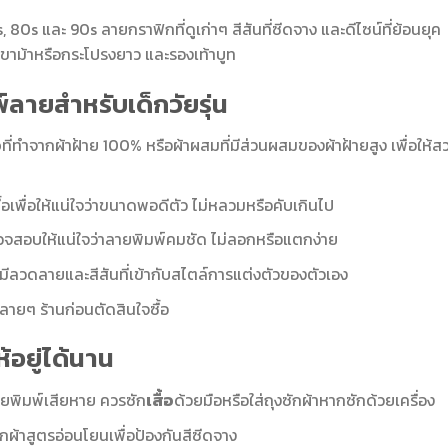
80s และ 90s ลายกราฟิกที่ดูเก่าๆ สีสันที่ซีดจาง และดีไซน์ที่ย้อนยุค
ส์ขาม้าหรือกระโปรงยาว และรองเท้าบูท
พ์ลายสำหรับเด็กวัยรุ่น
อ
ที่ทำจากผ้าฝ้าย 100% หรือผ้าผสมที่มีส่วนผสมของผ้าฝ้ายสูง เพื่อให้ส
ื้อเพื่อให้แน่ใจว่าขนาดพอดีตัว ไม่หลวมหรือคับเกินไป
สอบให้แน่ใจว่าลายพิมพ์คมชัด ไม่ลอกหรือแตกง่าย
ี่มีลวดลายและสีสันที่เข้ากับสไตล์การแต่งตัวของตัวเอง
ยๆ ร้านก่อนตัดสินใจซื้อ
้อยู่ได้นาน
ายพิมพ์เสียหาย ควรซัก
เสื้อ
ด้วยมือหรือใส่ถุงซักผ้าหากซักด้วยเครื่อง
กผ้าสูตรอ่อนโยนเพื่อป้องกันสีซีดจาง