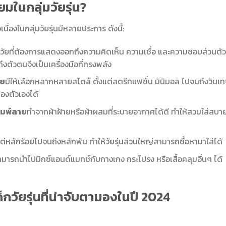
ยมในกลุ่มวัยรุ่น?
นื่องในกลุ่มวัยรุ่นมีหลายประการ ดังนี้:
็นวัยที่ต้องการแสดงออกถึงความคิดเห็น ความเชื่อ และความชอบส่วนตัว
ถึงตัวตนจึงเป็นเครื่องมือที่ทรงพลัง
าย
มีให้เลือกหลากหลายสไตล์ ตั้งแต่สตรีทแฟชั่น มินิมอล ไปจนถึงวินเท
ของตัวเองได้
พิมพ์ลาย
ทำจากผ้าฝ้ายหรือผ้าผสมที่ระบายอากาศได้ดี ทำให้สวมใส่สบา
แต่หลักร้อยไปจนถึงหลักพัน ทำให้วัยรุ่นส่วนใหญ่สามารถซื้อหามาใส่ได้
มารถนำไปมิกซ์แอนด์แมทช์กับกางเกง กระโปรง หรือเสื้อคลุมอื่นๆ ได้
็กวัยรุ่นที่น่าจับตามองในปี 2024