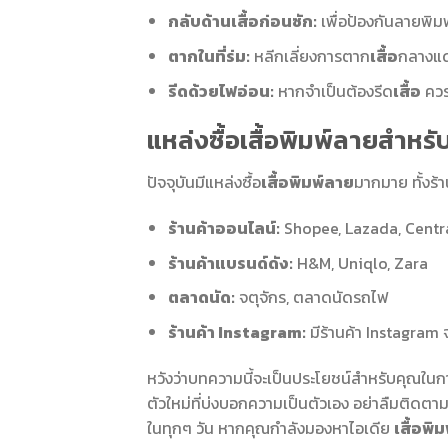
กลับด้านเสื้อก่อนซัก:
เพื่อป้องกันลายพิมพ
ตากในที่ร่ม:
หลีกเลี่ยงการตาก
เสื้อ
กลางแด
รีดด้วยไฟอ่อน:
หากจำเป็นต้องรีด
เสื้อ
ควร
แหล่งซื้อเสื้อพิมพ์ลายสำหรับ
ปัจจุบันมีแหล่งซื้อ
เสื้อพิมพ์ลาย
มากมาย ทั้งร้
ร้านค้าออนไลน์:
Shopee, Lazada, Centr
ร้านค้าแบรนด์ดัง:
H&M, Uniqlo, Zara
ตลาดนัด:
จตุจักร, ตลาดนัดรถไฟ
ร้านค้า Instagram:
มีร้านค้า Instagram
หวังว่าบทความนี้จะเป็นประโยชน์สำหรับคุณในกา
ตัวใหม่ที่บ่งบอกความเป็นตัวเอง อย่าลืมติดตา
ในทุกๆ วัน หากคุณกำลังมองหาไอเดีย
เสื้อพ