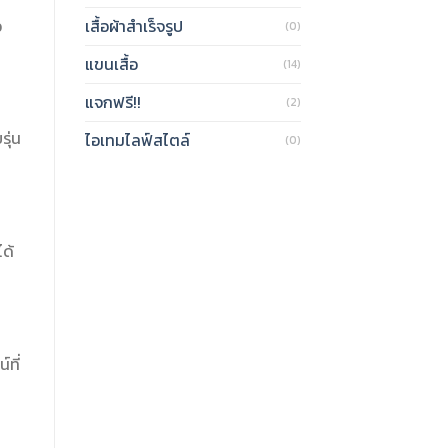
ว
เสื้อผ้าสำเร็จรูป
(0)
แขนเสื้อ
(14)
แจกฟรี!!
(2)
รุ่น
ไอเทมไลฟ์สไตล์
(0)
ได้
์ที่