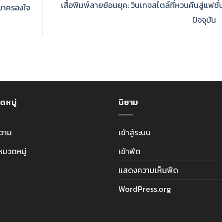
เสื้อพิมพ์ลายย้อนยุค: วินเทจสไตล์ที่หวนคืนสู่แฟชั่
บมาครองใจ
ปัจจุบัน
ดหมู่
นิยาม
วาม
เข้าสู่ระบบ
ีหมวดหมู่
เข้าฟีด
แสดงความเห็นฟีด
WordPress.org