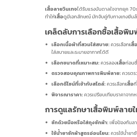
เสื้อลายวินเทจ
ได้รับแรงบันดาลใจจากยุค 70s, 
ทำให้
เสื้อ
ดูมีเอกลักษณ์ มักจับคู่กับกางเกงยีน
เคล็ดลับการเลือกซื้อเสื้อพิม
เลือกเนื้อผ้าที่สวมใส่สบาย:
ควรเลือก
เสื้
ใส่สบายและระบายอากาศได้ดี
เลือกขนาดที่เหมาะสม:
ควรลอง
เสื้อ
ก่อนซ
ตรวจสอบคุณภาพการพิมพ์ลาย:
ควรตรวจ
เลือกดีไซน์ที่เข้ากับสไตล์:
ควรเลือก
เสื้อ
ท
พิจารณาราคา:
ควรเปรียบเทียบราคาจากหลา
การดูแลรักษาเสื้อพิมพ์ลายให
ซักด้วยมือหรือใส่ถุงซักผ้า:
เพื่อป้องกันล
ใช้น้ำยาซักผ้าสูตรอ่อนโยน:
ควรใช้น้ำยาซั