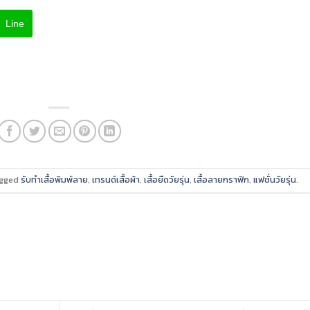
Line
agged
รับทำเสื้อพิมพ์ลาย
,
เทรนด์เสื้อผ้า
,
เสื้อยืดวัยรุ่น
,
เสื้อลายกราฟิก
,
แฟชั่นวัยรุ่น
.