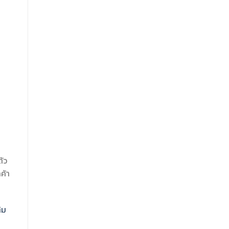
ตัว
ค้า
ิม