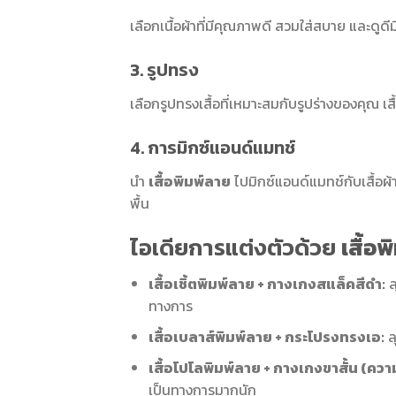
เลือกเนื้อผ้าที่มีคุณภาพดี สวมใส่สบาย และดูดีม
3. รูปทรง
เลือกรูปทรงเสื้อที่เหมาะสมกับรูปร่างของคุณ เสื้
4. การมิกซ์แอนด์แมทช์
นำ
เสื้อพิมพ์ลาย
ไปมิกซ์แอนด์แมทช์กับเสื้อผ้
พื้น
ไอเดียการแต่งตัวด้วย
เสื้อ
เสื้อเชิ้ตพิมพ์ลาย + กางเกงสแล็คสีดำ:
ล
ทางการ
เสื้อเบลาส์พิมพ์ลาย + กระโปรงทรงเอ:
ล
เสื้อโปโลพิมพ์ลาย + กางเกงขาสั้น (คว
เป็นทางการมากนัก