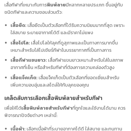
เสื้อกีฬาที่เหมาะกับการ
พิมพ์ลาย
มีหลากหลายประเภท ขึ้นอยู่กับ
ชนิดกีฬาและความชอบส่วนตัว:
เสื้อยืด:
เสื้อยืดเป็นตัวเลือกที่ได้รับความนิยมมากที่สุด เพราะ
ใส่สบาย ระบายอากาศได้ดี และมีราคาไม่แพง
เสื้อโปโล:
เสื้อโปโลให้ลุคที่ดูสุภาพและเป็นทางการมากขึ้น
เหมาะสำหรับใส่ไปเชียร์กีฬาในบรรยากาศที่เป็นทางการ
เสื้อกีฬาแขนยาว:
เสื้อกีฬาแขนยาวเหมาะสำหรับใส่ในสภาพ
อากาศที่เย็น หรือสำหรับกีฬาที่ต้องการความคล่องตัวสูง
เสื้อแจ็คเก็ต:
เสื้อแจ็คเก็ตเป็นตัวเลือกที่ยอดเยี่ยมสำหรับ
เพิ่มความอบอุ่นและสไตล์ให้กับลุคของคุณ
เคล็ดลับการเลือกเสื้อพิมพ์ลายสำหรับกีฬา
เพื่อให้ได้
เสื้อพิมพ์ลายสำหรับกีฬา
ที่ถูกใจและใช้งานได้นาน ควร
พิจารณาปัจจัยต่างๆ เหล่านี้:
เนื้อผ้า:
เลือกเนื้อผ้าที่ระบายอากาศได้ดี ใส่สบาย และทนทาน