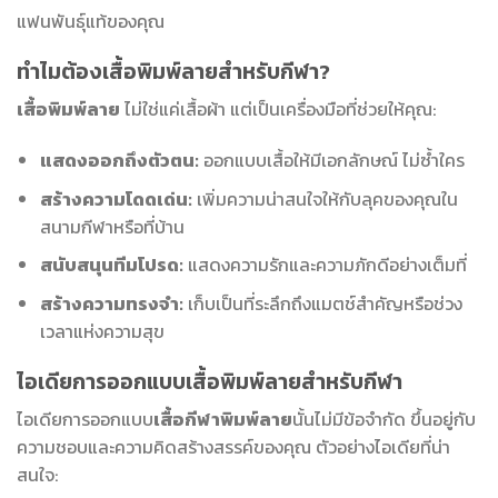
แฟนพันธุ์แท้ของคุณ
ทำไมต้องเสื้อพิมพ์ลายสำหรับกีฬา?
เสื้อพิมพ์ลาย
ไม่ใช่แค่เสื้อผ้า แต่เป็นเครื่องมือที่ช่วยให้คุณ:
แสดงออกถึงตัวตน:
ออกแบบเสื้อให้มีเอกลักษณ์ ไม่ซ้ำใคร
สร้างความโดดเด่น:
เพิ่มความน่าสนใจให้กับลุคของคุณใน
สนามกีฬาหรือที่บ้าน
สนับสนุนทีมโปรด:
แสดงความรักและความภักดีอย่างเต็มที่
สร้างความทรงจำ:
เก็บเป็นที่ระลึกถึงแมตช์สำคัญหรือช่วง
เวลาแห่งความสุข
ไอเดียการออกแบบเสื้อพิมพ์ลายสำหรับกีฬา
ไอเดียการออกแบบ
เสื้อกีฬาพิมพ์ลาย
นั้นไม่มีข้อจำกัด ขึ้นอยู่กับ
ความชอบและความคิดสร้างสรรค์ของคุณ ตัวอย่างไอเดียที่น่า
สนใจ: