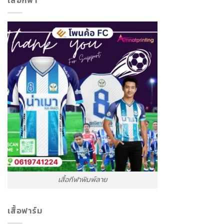
เสื้อกีฬา
เสื้อกีฬาพิมพ์ลาย
เสื้อฟาร์ม