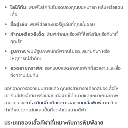
โลโก้ทีม:
พิมพ์โลโก้ทีมโปรดของคุณบนหน้าอก หลัง หรือแขน
เสื้อ
ชื่อผู้เล่น:
พิมพ์ชื่อและเบอร์ผู้เล่นที่คุณชื่นชอบ
คำคมหรือวลีเด็ด:
พิมพ์คำคมหรือวลีที่สื่อถึงทีมหรือกีฬาที่
คุณรัก
รูปภาพ:
พิมพ์รูปภาพนักกีฬาคนโปรด, สนามกีฬา หรือ
เหตุการณ์สำคัญ
ลวดลายกราฟิก:
ออกแบบลวดลายกราฟิกที่สวยงามและสื่อ
ถึงความเป็นทีม
นอกจากการออกแบบลายแล้ว คุณยังสามารถเลือกสีของเสื้อให้
เข้ากับสีประจำทีม หรือเลือกเนื้อผ้าที่ใส่สบายและเหมาะกับสภาพ
อากาศ
มองหาไอเดียเพิ่มเติมในการออกแบบเสื้อพิมพ์ลาย
ที่จะ
ทำให้คุณโดดเด่นและเป็นที่จดจำในสนามกีฬา
ประเภทของเสื้อกีฬาที่เหมาะกับการพิมพ์ลาย