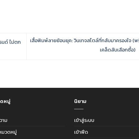
เสื้อพิมพ์ลายย้อนยุค: วินเทจสไตล์ที่กลับมาครองใจ (พ
ทรนด์ ไม่ตก
เคล็ดลับเลือกซื้อ)
ดหมู่
นิยาม
วาม
เข้าสู่ระบบ
ีหมวดหมู่
เข้าฟีด