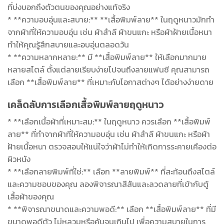
ที่บ่งบอกถึงตัวตนของคุณอย่างแท้จริง
* **ความอบอุ่นและสบาย:** **เสื้อพิมพ์ลาย** ในฤดูหนาวมักทำ
จากผ้าที่ให้ความอบอุ่น เช่น ผ้าสำลี ผ้าขนแกะ หรือผ้าฝ้ายเนื้อหนา
ทำให้คุณรู้สึกสบายและอบอุ่นตลอดวัน
* **ความหลากหลาย:** มี **เสื้อพิมพ์ลาย** ให้เลือกมากมาย
หลายสไตล์ ตั้งแต่ลายเรียบง่ายไปจนถึงลายแฟนซี คุณสามารถ
เลือก **เสื้อพิมพ์ลาย** ที่เหมาะกับโอกาสต่างๆ ได้อย่างง่ายดาย
เคล็ดลับการเลือกเสื้อพิมพ์ลายฤดูหนาว
* **เลือกเนื้อผ้าที่เหมาะสม:** ในฤดูหนาว ควรเลือก **เสื้อพิมพ์
ลาย** ที่ทำจากผ้าที่ให้ความอบอุ่น เช่น ผ้าสำลี ผ้าขนแกะ หรือผ้า
ฝ้ายเนื้อหนา ตรวจสอบให้แน่ใจว่าผ้าไม่ทำให้เกิดการระคายเคืองต่อ
ผิวหนัง
* **เลือกลายพิมพ์ที่ใช่:** เลือก **ลายพิมพ์** ที่สะท้อนถึงสไตล์
และความชอบของคุณ ลองพิจารณาสีสันและลวดลายที่เข้ากับตู้
เสื้อผ้าของคุณ
* **พิจารณาขนาดและความพอดี:** เลือก **เสื้อพิมพ์ลาย** ที่มี
ขนาดพอดีตัว ไม่หลวมหรือคับจนเกินไป เพื่อความสบายในการ