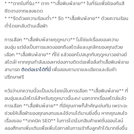
* **ตากในที่ร่ม:** ตาก **เสื้อพิมพ์ลาย** ในที่ร่มเพื่อป้องกันสี
ซีดจางจากแสงแดด
* **รีดด้วยความร้อนต่ำ:** รีด **เสื้อพิมพ์ลาย** ด้วยความร้อน
ต่ำโดยกลับด้านเสื้อผ้า
การเลือก **เสื้อพิมพ์ลายฤดูหนาว** ไม่ใช่แค่เรื่องของความ
อบอุ่น แต่ยังเป็นการแสดงออกถึงสไตล์และบุคลิกของคุณด้วย
เลือก **เสื้อพิมพ์ลาย** ที่ใช่ แล้วออกไปสนุกกับฤดูหนาวอย่างมี
สไตล์! หากคุณกำลังมองหาช่องทางติดต่อเพื่อสั่งทำเสื้อพิมพ์ลาย
สามารถ
ติดต่อเราได้ที่นี่
เพื่อสอบถามรายละเอียดและรับคำ
ปรึกษาฟรี
หวังว่าบทความนี้จะเป็นประโยชน์ในการเลือก **เสื้อพิมพ์ลาย** ที่
อบอุ่นและมีสไตล์สำหรับฤดูหนาวนี้นะคะ! นอกจากเรื่องสไตล์แล้ว
การเลือก **เสื้อพิมพ์ลาย** ที่มีคุณภาพก็สำคัญเช่นกัน เพราะจะ
ช่วยให้เสื้อผ้าของคุณคงทนและใช้งานได้นานยิ่งขึ้น หากคุณสนใจ
เรื่องของ **เทคนิค SEO** ในการโปรโมทสินค้าแฟชั่นออนไลน์
ลองศึกษาเพิ่มเติมเพื่อเพิ่มโอกาสในการเข้าถึงลูกค้าได้มากยิ่งขึ้น