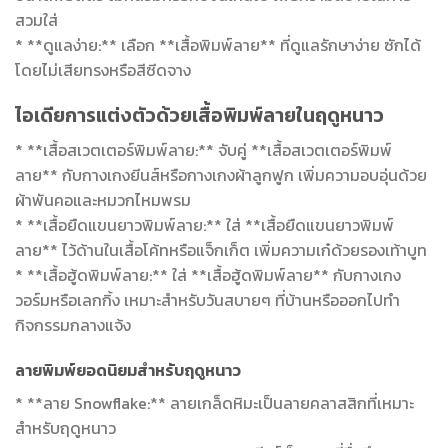
สวมใส่
* **ดูแลง่าย:** เลือก **เสื้อพิมพ์ลาย** ที่ดูแลรักษาง่าย ซักได้
โดยไม่เสียทรงหรือสีซีดจาง
ไอเดียการแต่งตัวด้วยเสื้อพิมพ์ลายในฤดูหนาว
* **เสื้อสเวตเตอร์พิมพ์ลาย:** จับคู่ **เสื้อสเวตเตอร์พิมพ์
ลาย** กับกางเกงยีนส์หรือกางเกงผ้าลูกฟูก เพิ่มความอบอุ่นด้วย
ผ้าพันคอและหมวกไหมพรม
* **เสื้อยืดแขนยาวพิมพ์ลาย:** ใส่ **เสื้อยืดแขนยาวพิมพ์
ลาย** ไว้ด้านในเสื้อโค้ทหรือแจ็กเก็ต เพิ่มความเก๋ด้วยรองเท้าบูท
* **เสื้อฮู้ดพิมพ์ลาย:** ใส่ **เสื้อฮู้ดพิมพ์ลาย** กับกางเกง
วอร์มหรือเลกกิ้ง เหมาะสำหรับวันสบายๆ ที่บ้านหรือออกไปทำ
กิจกรรมกลางแจ้ง
ลายพิมพ์ยอดนิยมสำหรับฤดูหนาว
* **ลาย Snowflake:** ลายเกล็ดหิมะเป็นลายคลาสสิกที่เหมาะ
สำหรับฤดูหนาว