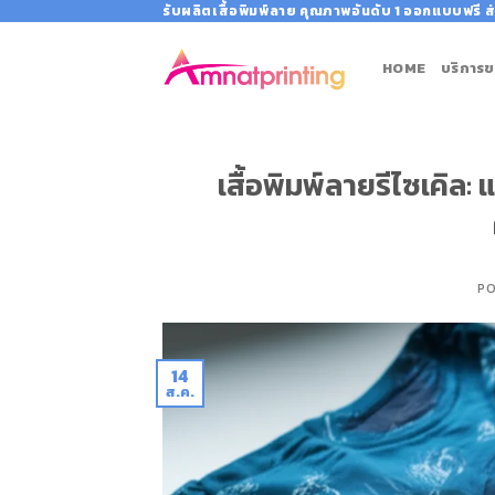
Skip
รับผลิตเสื้อพิมพ์ลาย คุณภาพอันดับ 1 ออกแบบฟรี ส่
to
content
HOME
บริการข
เสื้อพิมพ์ลายรีไซเคิล:
P
14
ส.ค.