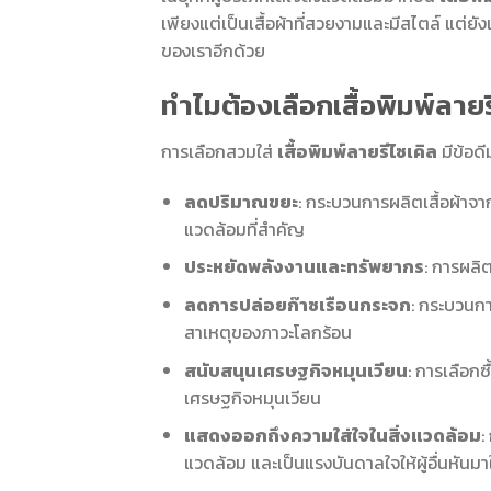
เพียงแต่เป็นเสื้อผ้าที่สวยงามและมีสไตล์ แต่
ของเราอีกด้วย
ทำไมต้องเลือกเสื้อพิมพ์ลายร
การเลือกสวมใส่
เสื้อพิมพ์ลายรีไซเคิล
มีข้อดี
ลดปริมาณขยะ
: กระบวนการผลิตเสื้อผ้าจา
แวดล้อมที่สำคัญ
ประหยัดพลังงานและทรัพยากร
: การผลิต
ลดการปล่อยก๊าซเรือนกระจก
: กระบวนกา
สาเหตุของภาวะโลกร้อน
สนับสนุนเศรษฐกิจหมุนเวียน
: การเลือกซื
เศรษฐกิจหมุนเวียน
แสดงออกถึงความใส่ใจในสิ่งแวดล้อม
:
แวดล้อม และเป็นแรงบันดาลใจให้ผู้อื่นหันมา