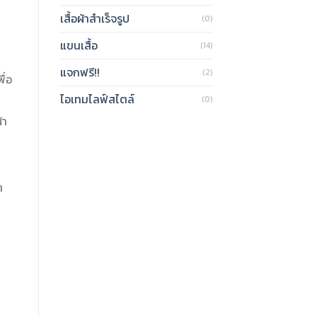
เสื้อผ้าสำเร็จรูป
(0)
แขนเสื้อ
(14)
แจกฟรี!!
(2)
ื่อ
ไอเทมไลฟ์สไตล์
(0)
้า
ต