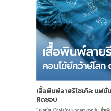
เสื้อพิมพ์ลายรีไซเคิล: แฟช
ผิดชอบ
ในยุคที่ผู้บริโภคใส่ใจสิ่งแวดล้อมมากขึ้น
เสื้อพ