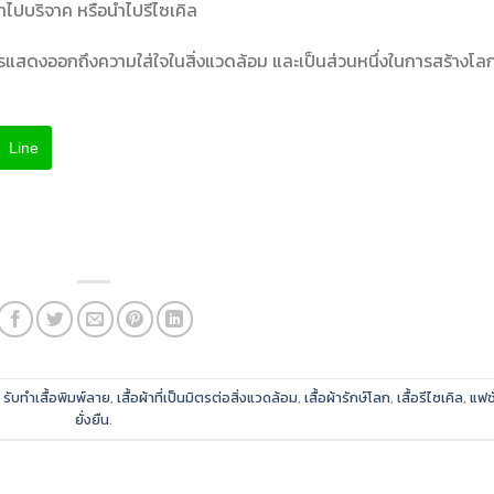
ห้นำไปบริจาค หรือนำไปรีไซเคิล
รแสดงออกถึงความใส่ใจในสิ่งแวดล้อม และเป็นส่วนหนึ่งในการสร้างโลกท
Line
d
รับทำเสื้อพิมพ์ลาย
,
เสื้อผ้าที่เป็นมิตรต่อสิ่งแวดล้อม
,
เสื้อผ้ารักษ์โลก
,
เสื้อรีไซเคิล
,
แฟชั
ยั่งยืน
.