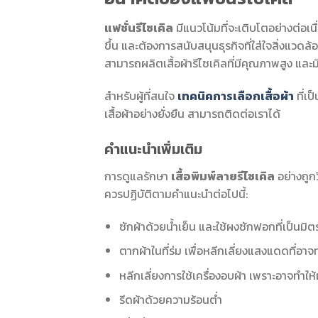
แฟชั่นรีไซเคิล
มีแนวโน้มที่จะเติบโตอย่างต่อเ
ขึ้น และต้องการสนับสนุนธุรกิจที่ใส่ใจสิ่งแวดล
สามารถผลิตเสื้อผ้ารีไซเคิลที่มีคุณภาพสูง แล
สำหรับผู้ที่สนใจ
เทคนิคการเลือกเสื้อผ้า
ที่เป
เสื้อผ้าอย่างยั่งยืน สามารถติดต่อเราได้
คำแนะนำเพิ่มเติม
การดูแลรักษา
เสื้อพิมพ์ลายรีไซเคิล
อย่างถูก
ควรปฏิบัติตามคำแนะนำต่อไปนี้:
ซักผ้าด้วยน้ำเย็น และใช้ผงซักฟอกที่เป็นมิต
ตากผ้าในที่ร่ม เพื่อหลีกเลี่ยงแสงแดดที่อาจ
หลีกเลี่ยงการใช้เครื่องอบผ้า เพราะอาจทำให
รีดผ้าด้วยความร้อนต่ำ