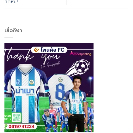
สดชื่น!
เสื้อกีฬา