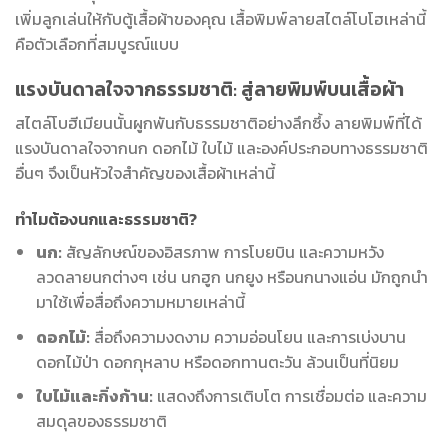
เพิ่มลูกเล่นให้กับตู้เสื้อผ้าของคุณ เสื้อพิมพ์ลายสไตล์โบโฮเหล่านี้
คือตัวเลือกที่สมบูรณ์แบบ
แรงบันดาลใจจากธรรมชาติ: สู่ลายพิมพ์บนเสื้อผ้า
สไตล์โบฮีเมียนนั้นผูกพันกับธรรมชาติอย่างลึกซึ้ง ลายพิมพ์ที่ได้
แรงบันดาลใจจากนก ดอกไม้ ใบไม้ และองค์ประกอบทางธรรมชาติ
อื่นๆ จึงเป็นหัวใจสำคัญของเสื้อผ้าเหล่านี้
ทำไมต้องนกและธรรมชาติ?
นก:
สัญลักษณ์ของอิสรภาพ การโบยบิน และความหวัง
ลวดลายนกต่างๆ เช่น นกฮูก นกยูง หรือนกนางแอ่น มักถูกนำ
มาใช้เพื่อสื่อถึงความหมายเหล่านี้
ดอกไม้:
สื่อถึงความงดงาม ความอ่อนโยน และการเบ่งบาน
ดอกไม้ป่า ดอกกุหลาบ หรือดอกทานตะวัน ล้วนเป็นที่นิยม
ใบไม้และกิ่งก้าน:
แสดงถึงการเติบโต การเชื่อมต่อ และความ
สมดุลของธรรมชาติ