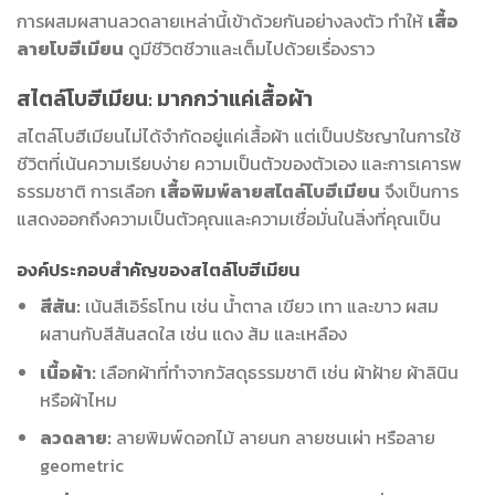
การผสมผสานลวดลายเหล่านี้เข้าด้วยกันอย่างลงตัว ทำให้
เสื้อ
ลายโบฮีเมียน
ดูมีชีวิตชีวาและเต็มไปด้วยเรื่องราว
สไตล์โบฮีเมียน: มากกว่าแค่เสื้อผ้า
สไตล์โบฮีเมียนไม่ได้จำกัดอยู่แค่เสื้อผ้า แต่เป็นปรัชญาในการใช้
ชีวิตที่เน้นความเรียบง่าย ความเป็นตัวของตัวเอง และการเคารพ
ธรรมชาติ การเลือก
เสื้อพิมพ์ลายสไตล์โบฮีเมียน
จึงเป็นการ
แสดงออกถึงความเป็นตัวคุณและความเชื่อมั่นในสิ่งที่คุณเป็น
องค์ประกอบสำคัญของสไตล์โบฮีเมียน
สีสัน:
เน้นสีเอิร์ธโทน เช่น น้ำตาล เขียว เทา และขาว ผสม
ผสานกับสีสันสดใส เช่น แดง ส้ม และเหลือง
เนื้อผ้า:
เลือกผ้าที่ทำจากวัสดุธรรมชาติ เช่น ผ้าฝ้าย ผ้าลินิน
หรือผ้าไหม
ลวดลาย:
ลายพิมพ์ดอกไม้ ลายนก ลายชนเผ่า หรือลาย
geometric