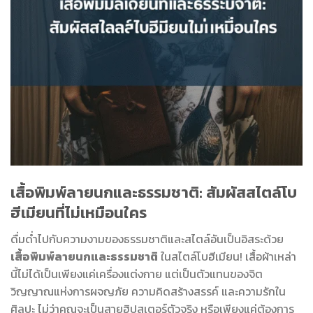
เสื้อพิมพ์ลายนกและธรรมชาติ: สัมผัสสไตล์โบ
ฮีเมียนที่ไม่เหมือนใคร
ดื่มด่ำไปกับความงามของธรรมชาติและสไตล์อันเป็นอิสระด้วย
เสื้อพิมพ์ลายนกและธรรมชาติ
ในสไตล์โบฮีเมียน! เสื้อผ้าเหล่า
นี้ไม่ได้เป็นเพียงแค่เครื่องแต่งกาย แต่เป็นตัวแทนของจิต
วิญญาณแห่งการผจญภัย ความคิดสร้างสรรค์ และความรักใน
ศิลปะ ไม่ว่าคุณจะเป็นสายฮิปสเตอร์ตัวจริง หรือเพียงแค่ต้องการ