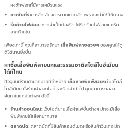
ผงซักฟอกที่มีสารเคมีรุนแรง
ตากในที่ร่ม:
หลีกเลี่ยงการตากแดดจัด เพราะจะทำให้สีซีดจาง
รีดด้วยไฟอ่อน:
หากจำเป็นต้องรีด ให้รีดด้วยไฟอ่อนและรีด
จากด้านใน
เพียงเท่านี้ คุณก็สามารถรักษา
เสื้อพิมพ์ลายสวยๆ
ของคุณให้ดู
ดีได้นานยิ่งขึ้น
หาซื้อเสื้อพิมพ์ลายนกและธรรมชาติสไตล์โบฮีเมียน
ได้ที่ไหน
ปัจจุบันมีร้านค้ามากมายที่จำหน่าย
เสื้อลายพิมพ์สวยๆ
ในสไตล์
โบฮีเมียน ทั้งร้านค้าออนไลน์และร้านค้าทั่วไป คุณสามารถลอง
ค้นหาในแหล่งต่างๆ ดังนี้:
ร้านค้าออนไลน์:
เว็บไซต์ขายเสื้อผ้าแฟชั่นต่างๆ มักจะมีเสื้อ
พิมพ์ลายให้เลือกมากมาย
ตลาดนัด:
ตลาดนัดที่มีสินค้าแฮนด์เมดหรือสินค้าวินเทจ มัก