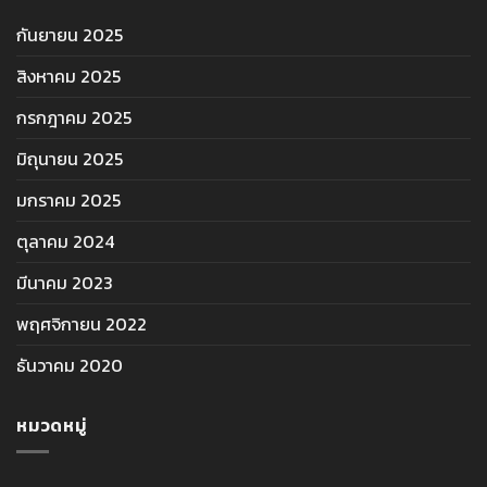
กันยายน 2025
สิงหาคม 2025
กรกฎาคม 2025
มิถุนายน 2025
มกราคม 2025
ตุลาคม 2024
มีนาคม 2023
พฤศจิกายน 2022
ธันวาคม 2020
หมวดหมู่