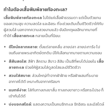
ทำไมต้องเสื้อพิมพ์ลายท้องทะเล?
เสื้อพิมพ์ลายท้องทะเล
ไม่ใช่แค่เสื้อผ้าธรรมดา แต่เป็นตัวแทน
ของความสุข ความสดใส และอิสระ ที่จะช่วยเติมเต็มชีวิตชีวาให้กับ
ผู้สวมใส่ นอกจากความสวยงามแล้ว ยังมีเหตุผลอีกมากมายที่
ทำให้
เสื้อลายทะเล
กลายเป็นที่นิยม:
ดีไซน์หลากหลาย:
ตั้งแต่ลายคลื่น ลายปลา ลายปะการัง ไป
จนถึงลายพระอาทิตย์ตกดิน มีให้เลือกมากมายตามความชอบ
สีสันสดใส:
สีฟ้า สีคราม สีขาว สีส้ม เป็นสีที่พบได้บ่อยใน
เสื้อ
ลายทะเล
ช่วยให้ผู้สวมใส่ดูสดใสและมีชีวิตชีวา
สวมใส่สบาย:
ส่วนใหญ่ทำจากผ้าฝ้าย หรือผ้าผสมที่ระบาย
อากาศได้ดี เหมาะกับอากาศร้อนๆ
แมทช์ง่าย:
ใส่กับกางเกงขาสั้น กางเกงขายาว หรือกระโปรง ก็
เข้ากันได้ดี
บ่งบอกสไตล์:
แสดงความเป็นคนรักทะเล รักอิสระ และมีสไตล์