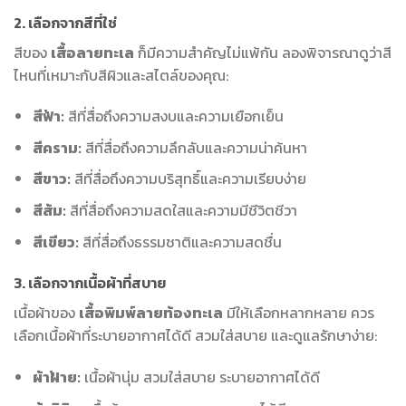
2. เลือกจากสีที่ใช่
สีของ
เสื้อลายทะเล
ก็มีความสำคัญไม่แพ้กัน ลองพิจารณาดูว่าสี
ไหนที่เหมาะกับสีผิวและสไตล์ของคุณ:
สีฟ้า:
สีที่สื่อถึงความสงบและความเยือกเย็น
สีคราม:
สีที่สื่อถึงความลึกลับและความน่าค้นหา
สีขาว:
สีที่สื่อถึงความบริสุทธิ์และความเรียบง่าย
สีส้ม:
สีที่สื่อถึงความสดใสและความมีชีวิตชีวา
สีเขียว:
สีที่สื่อถึงธรรมชาติและความสดชื่น
3. เลือกจากเนื้อผ้าที่สบาย
เนื้อผ้าของ
เสื้อพิมพ์ลายท้องทะเล
มีให้เลือกหลากหลาย ควร
เลือกเนื้อผ้าที่ระบายอากาศได้ดี สวมใส่สบาย และดูแลรักษาง่าย:
ผ้าฝ้าย:
เนื้อผ้านุ่ม สวมใส่สบาย ระบายอากาศได้ดี