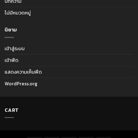
บทความ
ไม่มีหมวดหมู่
นิยาม
เข้าสู่ระบบ
เข้าฟีด
แสดงความเห็นฟีด
WordPress.org
CART