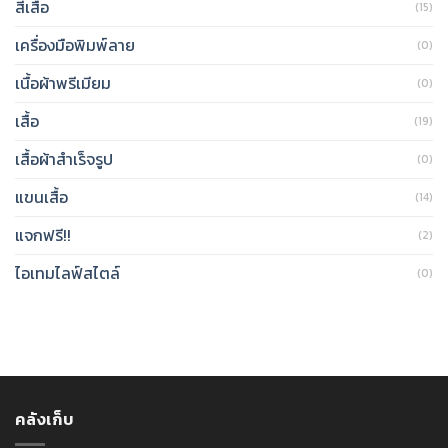
สีเสื้อ
(15)
เครื่องมือพิมพ์ลาย
(0)
เนื้อผ้าพรีเมียม
(0)
เสื้อ
(19)
เสื้อผ้าสำเร็จรูป
(0)
แขนเสื้อ
(14)
แจกฟรี!!
(2)
ไอเทมไลฟ์สไตล์
(0)
คลังเก็บ