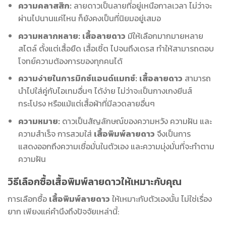
ความคลาสสิก:
ลายดาวเป็นลายที่อยู่เหนือกาลเวลา ไม่ว่าจะ
ผ่านไปนานแค่ไหน ก็ยังคงเป็นที่นิยมอยู่เสมอ
ความหลากหลาย:
เสื้อลายดาว
มีให้เลือกมากมายหลาย
สไตล์ ตั้งแต่เสื้อยืด เสื้อเชิ้ต ไปจนถึงเดรส ทำให้สามารถตอบ
โจทย์ความต้องการของทุกคนได้
ความง่ายในการมิกซ์แอนด์แมทช์:
เสื้อลายดาว
สามารถ
นำไปใส่คู่กับไอเทมอื่นๆ ได้ง่าย ไม่ว่าจะเป็นกางเกงยีนส์
กระโปรง หรือแม้แต่เสื้อผ้าที่มีลวดลายอื่นๆ
ความหมาย:
ดาวเป็นสัญลักษณ์ของความหวัง ความฝัน และ
ความสำเร็จ การสวมใส่
เสื้อพิมพ์ลายดาว
จึงเป็นการ
แสดงออกถึงความเชื่อมั่นในตัวเอง และความมุ่งมั่นที่จะทำตาม
ความฝัน
วิธีเลือกซื้อเสื้อพิมพ์ลายดาวให้เหมาะกับคุณ
การเลือกซื้อ
เสื้อพิมพ์ลายดาว
ให้เหมาะกับตัวเองนั้น ไม่ใช่เรื่อง
ยาก เพียงแค่คำนึงถึงปัจจัยเหล่านี้: