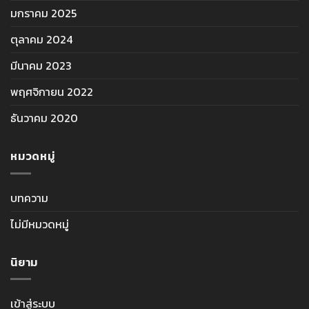
มกราคม 2025
ตุลาคม 2024
มีนาคม 2023
พฤศจิกายน 2022
ธันวาคม 2020
หมวดหมู่
บทความ
ไม่มีหมวดหมู่
นิยาม
เข้าสู่ระบบ