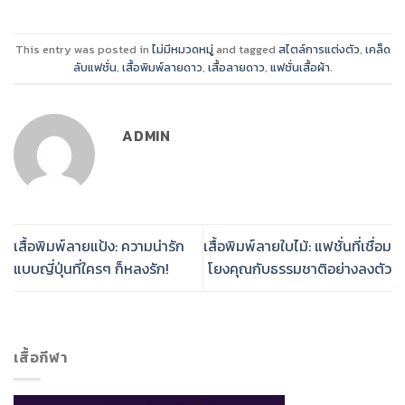
This entry was posted in
ไม่มีหมวดหมู่
and tagged
สไตล์การแต่งตัว
,
เคล็ด
ลับแฟชั่น
,
เสื้อพิมพ์ลายดาว
,
เสื้อลายดาว
,
แฟชั่นเสื้อผ้า
.
ADMIN
เสื้อพิมพ์ลายแป้ง: ความน่ารัก
เสื้อพิมพ์ลายใบไม้: แฟชั่นที่เชื่อม
แบบญี่ปุ่นที่ใครๆ ก็หลงรัก!
โยงคุณกับธรรมชาติอย่างลงตัว
เสื้อกีฬา