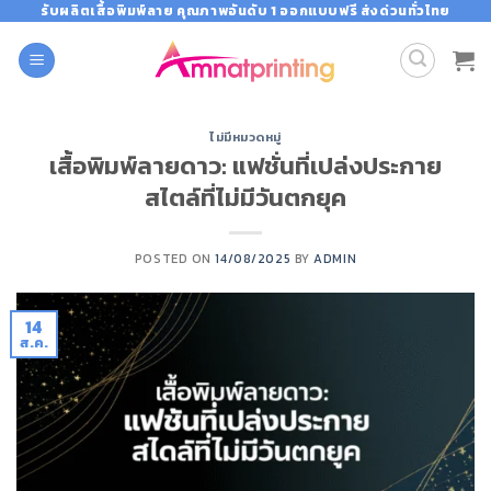
Skip
รับผลิตเสื้อพิมพ์ลาย คุณภาพอันดับ 1 ออกแบบฟรี ส่งด่วนทั่วไทย
to
content
ไม่มีหมวดหมู่
เสื้อพิมพ์ลายดาว: แฟชั่นที่เปล่งประกาย
สไตล์ที่ไม่มีวันตกยุค
POSTED ON
14/08/2025
BY
ADMIN
14
ส.ค.