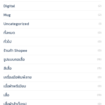
Digital
(2)
Mug
(2)
Uncategorized
(1)
ทั้งหมด
(0)
ทั่วไป
(0)
ร้านค้า Shopee
(0)
รูปแบบคอเสื้อ
(16)
สีเสื้อ
(15)
เครื่องมือพิมพ์ลาย
(0)
เนื้อผ้าพรีเมียม
(0)
เสื้อ
(19)
เสื้อผ้าสำเร็จรูป
(0)