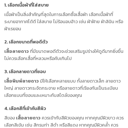
1. เลือกเนื้อผ้าที่ใส่สบาย
เนื้อผ้าเป็นสิ่งสำคัญที่สุดในการเลือกซื้อเสื้อผ้า เลือกเนื้อผ้าที่
ระบายอากาศได้ดี ใส่สบาย ไม่ร้อนอบอ้าว เช่น ผ้าฝ้าย ผ้าลินิน หรือ
ผ้าเรยอน
2. เลือกขนาดที่พอดีตัว
เสื้อลายดาว
ที่มีขนาดพอดีตัวจะช่วยเสริมรูปร่างให้ดูดีมากยิ่งขึ้น
ไม่ควรเลือกเสื้อที่หลวมหรือคับเกินไป
3. เลือกลายดาวที่ชอบ
เสื้อพิมพ์ลายดาว
มีให้เลือกหลายแบบ ทั้งลายดาวเล็ก ลายดาว
ใหญ่ ลายดาวกระจัดกระจาย หรือลายดาวที่เรียงกันเป็นระเบียบ
เลือกแบบที่ชอบและเหมาะกับสไตล์ของคุณ
4. เลือกสีที่เข้ากับสีผิว
สีของ
เสื้อลายดาว
ควรเข้ากับสีผิวของคุณ หากคุณมีผิวขาว ควร
เลือกสีเข้ม เช่น สีกรมท่า สีดำ หรือสีแดง หากคุณมีผิวคล้ำ ควร