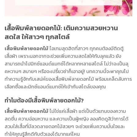
เสื้อพิมพ์ลายดอกไม้: เติมความสวยหวาน
สดใส ให้สาวๆ ทุกสไตล์
เสื้อพิมพ์ลายดอกไม้
ไอเทมสุดฮิตที่สาวๆ ทุกคนต้องมีติดตู้
เสื้อผ้า เพราะนอกจากจะช่วยเพิ่มความสดใสให้กับลุคแล้ว ยัง
สามารถนำไปมิกซ์แอนด์แมทช์ได้หลากหลายสไตล์ ไม่ว่าจะเป็นลุ
คหวานๆ สบายๆ หรือจะเปรี้ยวซ่าก็เอาอยู่! บทความนี้จะพาคุณไป
ทำความรู้จักกับเสน่ห์ของเสื้อพิมพ์ลายดอกไม้ พร้อมเคล็ดลับการ
เลือกซื้อและมิกซ์แอนด์แมทช์ให้เข้ากับสไตล์ของคุณ
ทำไมต้องมีเสื้อพิมพ์ลายดอกไม้?
เสื้อพิมพ์ลายดอกไม้
ไม่ใช่แค่เสื้อผ้า แต่เป็นตัวแทนของความ
สดชื่น ความอ่อนหวาน และความเป็นผู้หญิง ลองคิดดูสิว่าการได้
สวมใส่เสื้อที่มีลวดลายดอกไม้สวยๆ จะช่วยเพิ่มความมั่นใจและ
ทำให้คุณรู้สึกดีกับตัวเองได้มากแค่ไหน