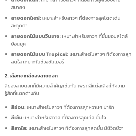
สบายๆ
ลายดอกใหญ่:
เหมาะสำหรับสาวๆ ที่ต้องการลุคโดดเด่น
สะดุดตา
ลายดอกไม้แบบวินเทจ:
เหมาะสำหรับสาวๆ ที่ชื่นชอบสไตล์
ย้อนยุค
ลายดอกไม้แบบ Tropical:
เหมาะสำหรับสาวๆ ที่ต้องการลุค
สดใส เหมาะกับช่วงซัมเมอร์
2. เลือกจากสีของลายดอก
สีของลายดอกก็มีความสำคัญเช่นกัน เพราะสีแต่ละสีจะให้ความ
รู้สึกที่แตกต่างกัน
สีอ่อน:
เหมาะสำหรับสาวๆ ที่ต้องการลุคหวานๆ น่ารัก
สีเข้ม:
เหมาะสำหรับสาวๆ ที่ต้องการลุคเท่ๆ มั่นใจ
สีสดใส:
เหมาะสำหรับสาวๆ ที่ต้องการลุคสดชื่น มีชีวิตชีวา