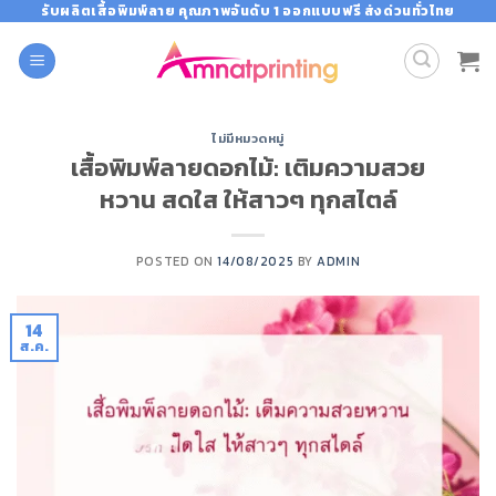
Skip
รับผลิตเสื้อพิมพ์ลาย คุณภาพอันดับ 1 ออกแบบฟรี ส่งด่วนทั่วไทย
to
content
ไม่มีหมวดหมู่
เสื้อพิมพ์ลายดอกไม้: เติมความสวย
หวาน สดใส ให้สาวๆ ทุกสไตล์
POSTED ON
14/08/2025
BY
ADMIN
14
ส.ค.