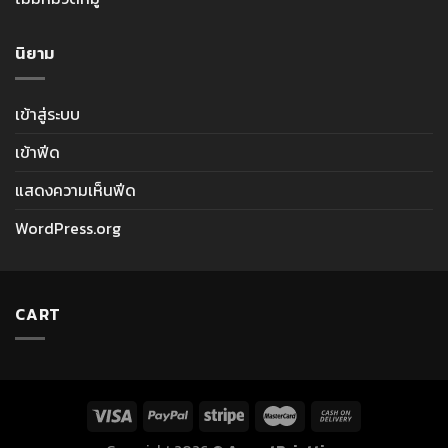
นิยาม
เข้าสู่ระบบ
เข้าฟีด
แสดงความเห็นฟีด
WordPress.org
CART