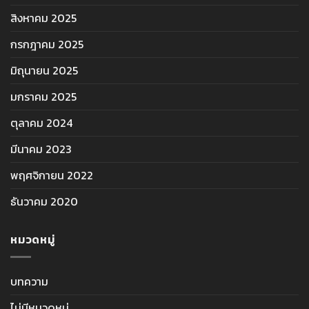
สิงหาคม 2025
กรกฎาคม 2025
มิถุนายน 2025
มกราคม 2025
ตุลาคม 2024
มีนาคม 2023
พฤศจิกายน 2022
ธันวาคม 2020
หมวดหมู่
บทความ
ไม่มีหมวดหมู่