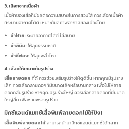
3. เลือกจากเนื้อผ้า
เนื้อผ้าของเสื้อก็มีผลต่อความสบายในการสวมใส่ ควรเลือกเนื้อผ้า
ที่ระบายอากาศได้ดี เหมาะกับสภาพอากาศของเมืองไทย
ผ้าฝ้าย:
ระบายอากาศได้ดี ใส่สบาย
ผ้าลินิน:
ให้ลุคธรรมชาติ
ผ้าชีฟอง:
ให้ลุคพลิ้วไหว
4. เลือกให้เหมาะกับรูปร่าง
เสื้อลายดอก
ที่ดี ควรช่วยเสริมรูปร่างให้ดูดีขึ้น หากคุณมีรูปร่าง
เล็ก ควรเลือกลายดอกที่มีขนาดเล็กหรือปานกลาง เพื่อไม่ให้ลาย
ดอกกลืนรูปร่าง หากคุณมีรูปร่างใหญ่ ควรเลือกลายดอกที่มีขนาด
ใหญ่ขึ้น เพื่อช่วยพรางรูปร่าง
มิกซ์แอนด์แมทช์เสื้อพิมพ์ลายดอกไม้ให้ปัง!
เสื้อพิมพ์ลายดอกไม้
สามารถนำมามิกซ์แอนด์แมทช์ได้หลาก