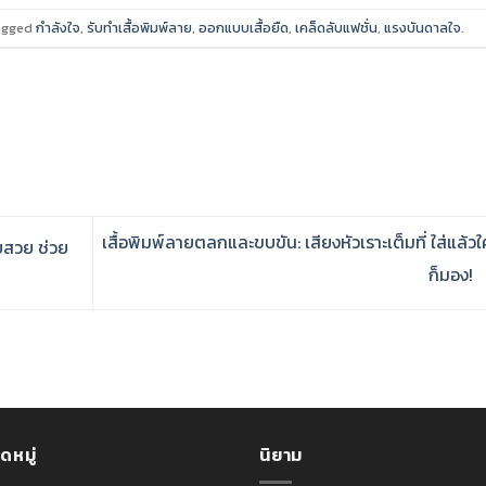
agged
กำลังใจ
,
รับทำเสื้อพิมพ์ลาย
,
ออกแบบเสื้อยืด
,
เคล็ดลับแฟชั่น
,
แรงบันดาลใจ
.
เสื้อพิมพ์ลายตลกและขบขัน: เสียงหัวเราะเต็มที่ ใส่แล้ว
ยสวย ช่วย
ก็มอง!
ดหมู่
นิยาม