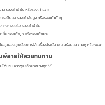
ยาว รองเท้าผ้าใบ หรือรองเท้าแตะ
รงดินสอ รองเท้าส้นสูง หรือรองเท้าคัทชู
อกางเกงวอร์ม รองเท้าผ้าใบ
สั้น รองเท้าบูท หรือรองเท้าแตะ
ับลุคของคุณด้วยการใส่เครื่องประดับ เช่น สร้อยคอ ต่างหู หรือหมวก
พิมพ์ลายให้สวยทนทาน
ด้นาน ควรดูแลรักษาอย่างถูกวิธี: