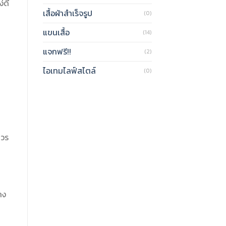
่ดี
เสื้อผ้าสำเร็จรูป
(0)
แขนเสื้อ
(14)
แจกฟรี!!
(2)
ไอเทมไลฟ์สไตล์
(0)
ควร
าง