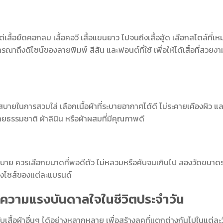
เสื้อยืดคอกลม เสื้อคอวี เสื้อแขนยาว ไปจนถึงเสื้อฮู้ด เลือกสไตล์ที่เห
าถึงดีไซน์ของลายพิมพ์ สีสัน และฟอนต์ที่ใช้ เพื่อให้ได้เสื้อที่สวยงา
มสบายในการสวมใส่ เลือกเนื้อผ้าที่ระบายอากาศได้ดี ไม่ระคายเคืองผิว แล
ายธรรมชาติ ผ้าลินิน หรือผ้าผสมที่มีคุณภาพดี
สบาย ควรเลือกขนาดที่พอดีตัว ไม่หลวมหรือคับจนเกินไป ลองวัดขนาด
างไซส์ของแต่ละแบรนด์
้อความแรงบันดาลใจในชีวิตประจำวัน
ื้อผ้าอื่นๆ ได้อย่างหลากหลาย เพื่อสร้างลุคที่แตกต่างกันไปในแต่ละว