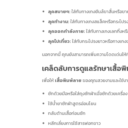
ลุคสบายๆ:
ใส่กับกางเกงยีนส์ขาสั้นหรือขา
ลุคทำงาน:
ใส่กับกางเกงสแล็คหรือกระโปรงท
ลุคออกกำลังกาย:
ใส่กับกางเกงเลกกิ้งหรื
ลุคไปเที่ยว:
ใส่กับกระโปรงยาวหรือกางเกงขา
นอกจากนี้ คุณยังสามารถเพิ่มความโดดเด่นให้ก
เคล็ดลับการดูแลรักษาเสื้อ
เพื่อให้
เสื้อพิมพ์ลาย
ของคุณสวยงามและใช้งานไ
ซักด้วยมือหรือใส่ถุงซักผ้าเมื่อซักด้วยเครื่อง
ใช้น้ำยาซักผ้าสูตรอ่อนโยน
กลับด้านเสื้อก่อนซัก
หลีกเลี่ยงการใช้สารฟอกขาว