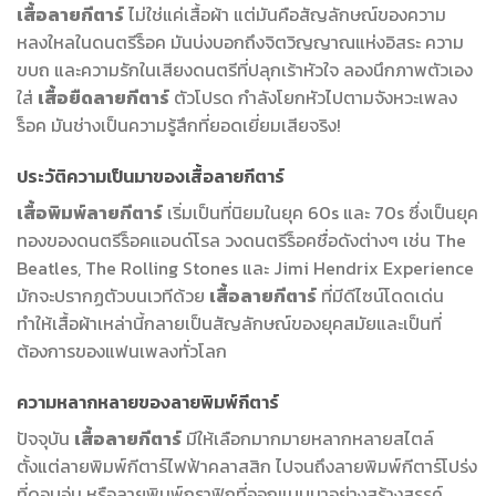
เสื้อลายกีตาร์
ไม่ใช่แค่เสื้อผ้า แต่มันคือสัญลักษณ์ของความ
หลงใหลในดนตรีร็อค มันบ่งบอกถึงจิตวิญญาณแห่งอิสระ ความ
ขบถ และความรักในเสียงดนตรีที่ปลุกเร้าหัวใจ ลองนึกภาพตัวเอง
ใส่
เสื้อยืดลายกีตาร์
ตัวโปรด กำลังโยกหัวไปตามจังหวะเพลง
ร็อค มันช่างเป็นความรู้สึกที่ยอดเยี่ยมเสียจริง!
ประวัติความเป็นมาของเสื้อลายกีตาร์
เสื้อพิมพ์ลายกีตาร์
เริ่มเป็นที่นิยมในยุค 60s และ 70s ซึ่งเป็นยุค
ทองของดนตรีร็อคแอนด์โรล วงดนตรีร็อคชื่อดังต่างๆ เช่น The
Beatles, The Rolling Stones และ Jimi Hendrix Experience
มักจะปรากฏตัวบนเวทีด้วย
เสื้อลายกีตาร์
ที่มีดีไซน์โดดเด่น
ทำให้เสื้อผ้าเหล่านี้กลายเป็นสัญลักษณ์ของยุคสมัยและเป็นที่
ต้องการของแฟนเพลงทั่วโลก
ความหลากหลายของลายพิมพ์กีตาร์
ปัจจุบัน
เสื้อลายกีตาร์
มีให้เลือกมากมายหลากหลายสไตล์
ตั้งแต่ลายพิมพ์กีตาร์ไฟฟ้าคลาสสิก ไปจนถึงลายพิมพ์กีตาร์โปร่ง
ที่ดูอบอุ่น หรือลายพิมพ์กราฟิกที่ออกแบบมาอย่างสร้างสรรค์