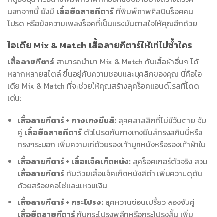
นอกจากนี้ ยังมี
เสื้อยืดลายกีตาร์
ที่พิมพ์ภาพศิลปินร็อคคน
โปรด หรือข้อความเพลงร็อคที่เป็นแรงบันดาลใจให้คุณอีกด้วย
ไอเดีย Mix & Match เสื้อลายกีตาร์ให้เท่ไม่ซ้ำใคร
เสื้อลายกีตาร์
สามารถนำมา Mix & Match กับเสื้อผ้าอื่นๆ ได้
หลากหลายสไตล์ ขึ้นอยู่กับความชอบและบุคลิกของคุณ นี่คือไอ
เดีย Mix & Match ที่จะช่วยให้คุณสร้างลุคร็อคแอนด์โรลที่โดด
เด่น:
เสื้อลายกีตาร์ + กางเกงยีนส์:
ลุคคลาสสิกที่ไม่มีวันตาย จับ
คู่
เสื้อยืดลายกีตาร์
ตัวโปรดกับกางเกงยีนส์ทรงสกินนี่หรือ
ทรงกระบอก เพิ่มความเท่ด้วยรองเท้าบูทหนังหรือรองเท้าผ้าใบ
เสื้อลายกีตาร์ + เสื้อแจ็คเก็ตหนัง:
ลุคร็อคเกอร์ตัวจริง สวม
เสื้อลายกีตาร์
ทับด้วยเสื้อแจ็คเก็ตหนังสีดำ เพิ่มความดุดัน
ด้วยสร้อยคอโซ่และแหวนเงิน
เสื้อลายกีตาร์ + กระโปรง:
ลุคหวานซ่อนเปรี้ยว ลองจับคู่
เสื้อยืดลายกีตาร์
กับกระโปรงพลีทหรือกระโปรงสั้น เพิ่ม