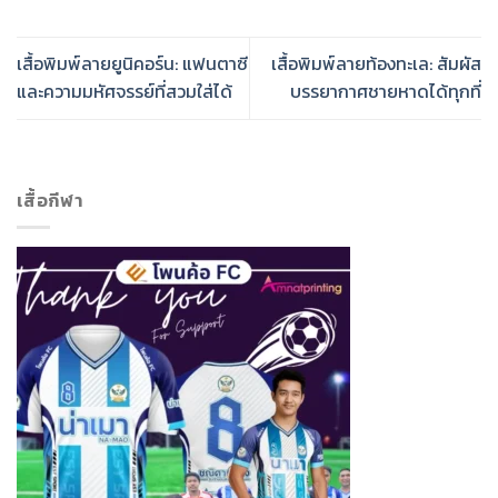
เสื้อพิมพ์ลายยูนิคอร์น: แฟนตาซี
เสื้อพิมพ์ลายท้องทะเล: สัมผัส
และความมหัศจรรย์ที่สวมใส่ได้
บรรยากาศชายหาดได้ทุกที่
เสื้อกีฬา