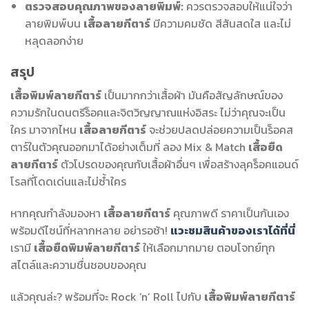
ตรวจสอบคุณภาพของลายพิมพ์:
ควรตรวจสอบให้แน่ใจว่า
ลายพิมพ์บน
เสื้อลายกีตาร์
มีความคมชัด สีสันสดใส และไม่
หลุดลอกง่าย
สรุป
เสื้อพิมพ์ลายกีตาร์
เป็นมากกว่าเสื้อผ้า มันคือสัญลักษณ์ของ
ความรักในดนตรีร็อคและจิตวิญญาณแห่งอิสระ ไม่ว่าคุณจะเป็น
ใคร มาจากไหน
เสื้อลายกีตาร์
จะช่วยปลดปล่อยความเป็นร็อคส
ตาร์ในตัวคุณออกมาได้อย่างเต็มที่ ลอง Mix & Match
เสื้อยืด
ลายกีตาร์
ตัวโปรดของคุณกับเสื้อผ้าอื่นๆ เพื่อสร้างลุคร็อคแอนด์
โรลที่โดดเด่นและไม่ซ้ำใคร
หากคุณกำลังมองหา
เสื้อลายกีตาร์
คุณภาพดี ราคาเป็นกันเอง
พร้อมดีไซน์ที่หลากหลาย อย่ารอช้า!
แวะชมสินค้าของเราได้ที่นี่
เรามี
เสื้อยืดพิมพ์ลายกีตาร์
ให้เลือกมากมาย ตอบโจทย์ทุก
สไตล์และความชื่นชอบของคุณ
แล้วคุณล่ะ? พร้อมที่จะ Rock ‘n’ Roll ไปกับ
เสื้อพิมพ์ลายกีตาร์